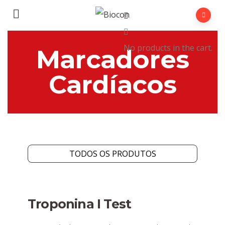
No products in the cart.
Marcadores
Cardíacos
TODOS OS PRODUTOS
Troponina I Test