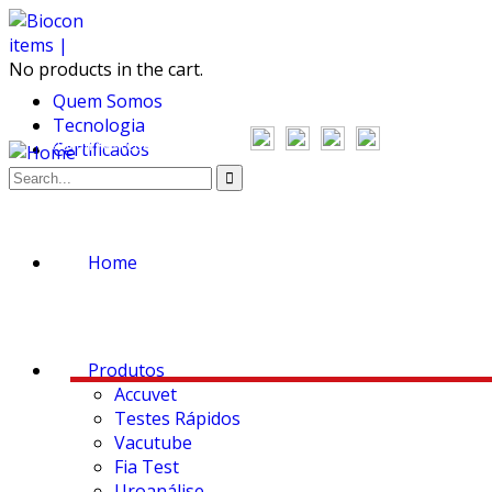
items |
No products in the cart.
Quem Somos
Tecnologia
Siga a Biocon nas redes sociais
Certificados
Televendas:
Downloads
Home
Produtos
Accuvet
Testes Rápidos
Vacutube
Fia Test
Uroanálise