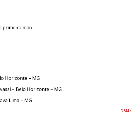
m primeira mão.
elo Horizonte – MG
vassi – Belo Horizonte – MG
 Nova Lima – MG
 Biocon Diagnósticos – Todos os direitos reservados. Desenvolvido por
D&M A