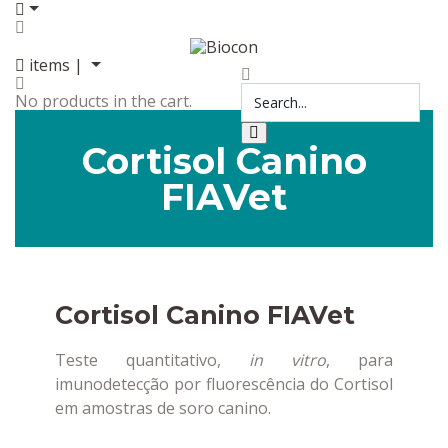
items |
No products in the cart.
Cortisol Canino
FIAVet
Cortisol Canino FIAVet
Teste quantitativo,
in vitro
, para
imunodetecção por fluorescência do Cortisol
em amostras de soro canino.