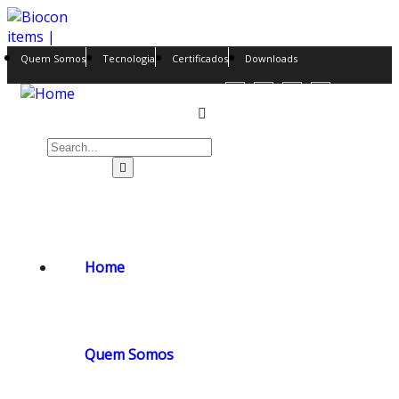
items |
Quem Somos
Tecnologia
Certificados
Downloads
Siga a Biocon nas redes sociais
Televendas: +55 31 3547-3550
Home
Quem Somos